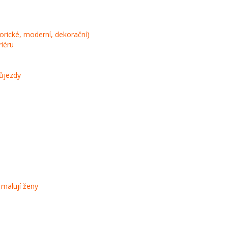
torické, moderní, dekorační)
riéru
růjezdy
 malují ženy