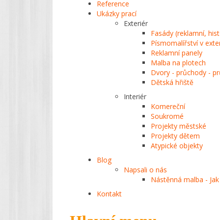
Reference
Ukázky prací
Exteriér
Fasády (reklamní, his
Písmomalířství v exte
Reklamní panely
Malba na plotech
Dvory - průchody - p
Dětská hřiště
Interiér
Komereční
Soukromé
Projekty městské
Projekty dětem
Atypické objekty
Blog
Napsali o nás
Nástěnná malba - Jak
Kontakt